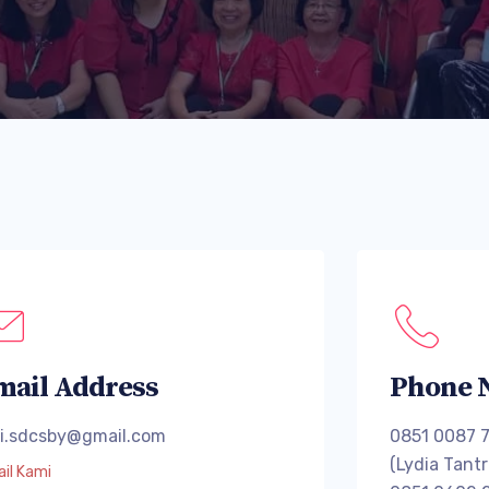
mail Address
Phone 
ri.sdcsby@gmail.com
0851 0087 
(Lydia Tantr
il Kami