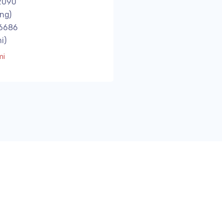
2090
ng)
6686
i)
mi