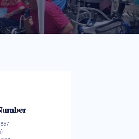
Number
7857
i)