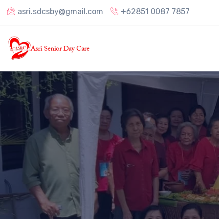
asri.sdcsby@gmail.com
+62851 0087 7857