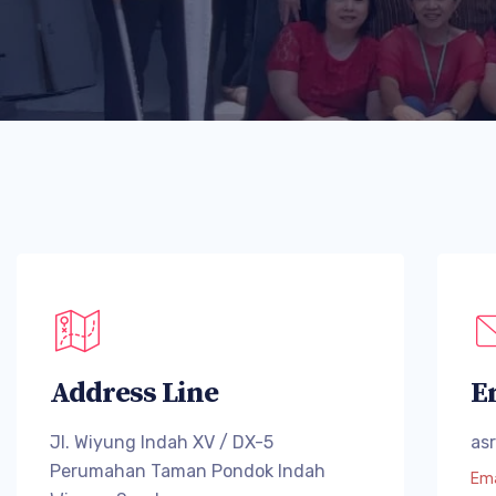
Address Line
E
Jl. Wiyung Indah XV / DX-5
as
Perumahan Taman Pondok Indah
Ema