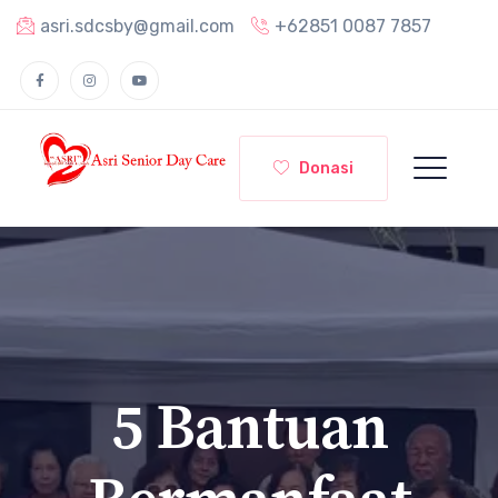
asri.sdcsby@gmail.com
+62851 0087 7857
Donasi
5 Bantuan